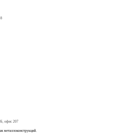
 8
9Б, офис 207
аж металлоконструкций.