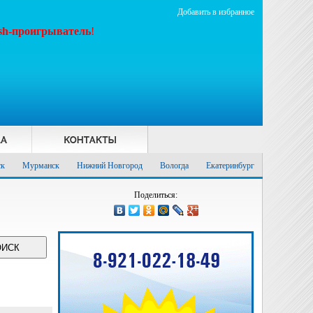
Добавить в избранное
ash-проигрыватель
!
ск
Мурманск
Нижний Новгород
Вологда
Екатеринбург
Поделиться: