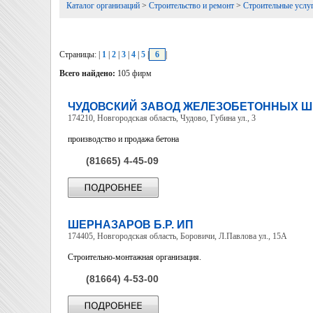
Каталог организаций
>
Строительство и ремонт
>
Строительные услу
Страницы: |
1
|
2
|
3
|
4
|
5
|
6
|
Всего найдено:
105 фирм
ЧУДОВСКИЙ ЗАВОД ЖЕЛЕЗОБЕТОННЫХ 
174210, Новгородская область, Чудово, Губина ул., 3
производство и продажа бетона
(81665) 4-45-09
ШЕРНАЗАРОВ Б.Р. ИП
174405, Новгородская область, Боровичи, Л.Павлова ул., 15А
Строительно-монтажная организация.
(81664) 4-53-00