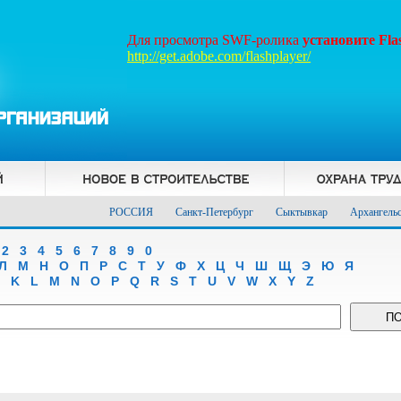
Для просмотра SWF-ролика
установите Fl
http://get.adobe.com/flashplayer/
РОССИЯ
Санкт-Петербург
Сыктывкар
Архангель
2
3
4
5
6
7
8
9
0
Л
М
Н
О
П
Р
С
Т
У
Ф
Х
Ц
Ч
Ш
Щ
Э
Ю
Я
K
L
M
N
O
P
Q
R
S
T
U
V
W
X
Y
Z