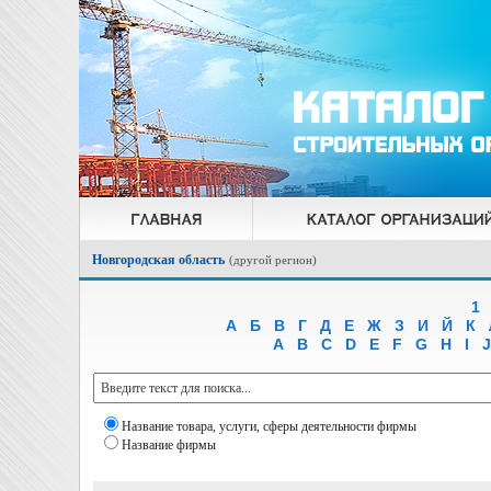
Новгородская область
(
другой регион
)
1
А
Б
В
Г
Д
Е
Ж
З
И
Й
К
A
B
C
D
E
F
G
H
I
J
Название товара, услуги, сферы деятельности фирмы
Название фирмы